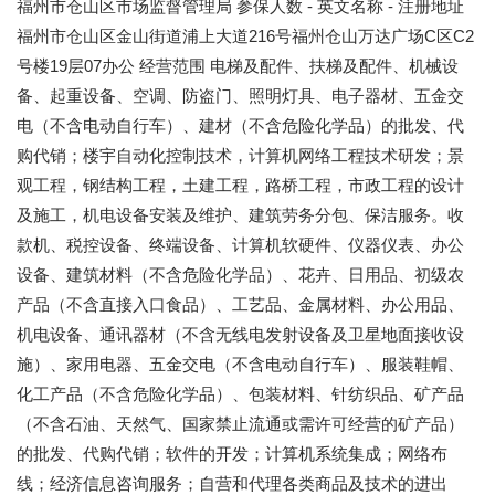
福州市仓山区市场监督管理局 参保人数 - 英文名称 - 注册地址
福州市仓山区金山街道浦上大道216号福州仓山万达广场C区C2
号楼19层07办公 经营范围 电梯及配件、扶梯及配件、机械设
备、起重设备、空调、防盗门、照明灯具、电子器材、五金交
电（不含电动自行车）、建材（不含危险化学品）的批发、代
购代销；楼宇自动化控制技术，计算机网络工程技术研发；景
观工程，钢结构工程，土建工程，路桥工程，市政工程的设计
及施工，机电设备安装及维护、建筑劳务分包、保洁服务。收
款机、税控设备、终端设备、计算机软硬件、仪器仪表、办公
设备、建筑材料（不含危险化学品）、花卉、日用品、初级农
产品（不含直接入口食品）、工艺品、金属材料、办公用品、
机电设备、通讯器材（不含无线电发射设备及卫星地面接收设
施）、家用电器、五金交电（不含电动自行车）、服装鞋帽、
化工产品（不含危险化学品）、包装材料、针纺织品、矿产品
（不含石油、天然气、国家禁止流通或需许可经营的矿产品）
的批发、代购代销；软件的开发；计算机系统集成；网络布
线；经济信息咨询服务；自营和代理各类商品及技术的进出